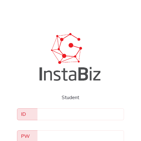
Student
ID
PW